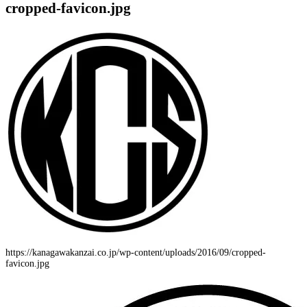
cropped-favicon.jpg
https://kanagawakanzai.co.jp/wp-content/uploads/2016/09/cropped-
favicon.jpg