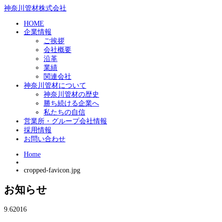
神奈川管材株式会社
HOME
企業情報
ご挨拶
会社概要
沿革
業績
関連会社
神奈川管材について
神奈川管材の歴史
勝ち続ける企業へ
私たちの自信
営業所・グループ会社情報
採用情報
お問い合わせ
Home
cropped-favicon.jpg
お知らせ
9.6
2016