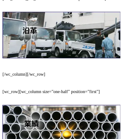
[/wc_column][/wc_row]
[wc_row][wc_column size=”one-half” position=”first”]