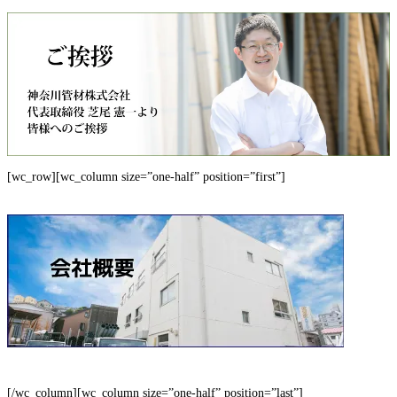
[wc_row][wc_column size=”one-half” position=”first”]
[/wc_column][wc_column size=”one-half” position=”last”]