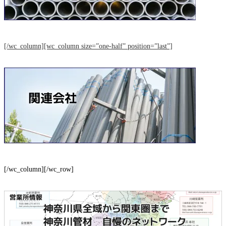
[/wc_column][wc_column size=”one-half” position=”last”]
[/wc_column][/wc_row]